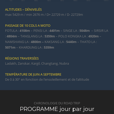
ALTITUDES – DÉNIVELÉS
max 5429 m / min 2676 m / D+ 22729 m / D- 22729m
PASSAGE DE 10 COLS A MOTO
FOTULA :
4108m
– PENSI LA :
4401m
– SINGE LA :
5048m
– SIRSIR LA
:
4804m
– TANGLANG LA :
5359m
– POLO KONGKA LA :
4920m
–
NAMSHANG LA :
4800m –
KAKSANG LA :
5440m
– THATO LA :
5071m
– KHARDUNG LA :
5359m
RÉGIONS TRAVERSÉES
Ladakh, Zanskar, Kargil, Changtang, Nubra
TEMPÉRATURE DE JUIN A SEPTEMBRE
De 0 à 30° en fonction de l’ensoleillement et de l’altitude
CHRONOLOGIE DU ROAD TRIP
PROGRAMME jour par jour