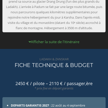
prend sa source au glacier Drang Drung (l’un des plus grands du
Ladakh). L’arrivée à Padum se fait par une large route bitumée, puis
nous parcourons quelques kilomètres supplémentaires pour
rejoindre notre hébergement du jour à Karsha. Dans l’après-midi,
visite du village et du monastère (datant du 10ᵉ siècle) accroché à
flanc de montagne. Hébergement à 3500 m d’altitude.
Afficher la suite de l'itinéraire
LADAKH & ZANSKAR
FICHE TECHNIQUE & BUDGET
2450 € / pilote – 2110 € / passager,ère
* prix fixe en départ garantis
DEPARTS GARANTIS 2027
: 22 août au 4 septembre