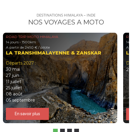
DESTINATIONS HIMALAYA – INDE
NOS VOYAGES A MOTO
ROAD TRIP MOTO HIMALAYA
RO
14 jours - 1500km
14 
A partir de 2450 € / pilote
A p
LA TRANSHIMALAYENNE & ZANSKAR
L
Départs 2027 :
Dé
30 mai
22
27 juin
11 juillet
25 juillet
08 août
05 septembre
En savoir plus