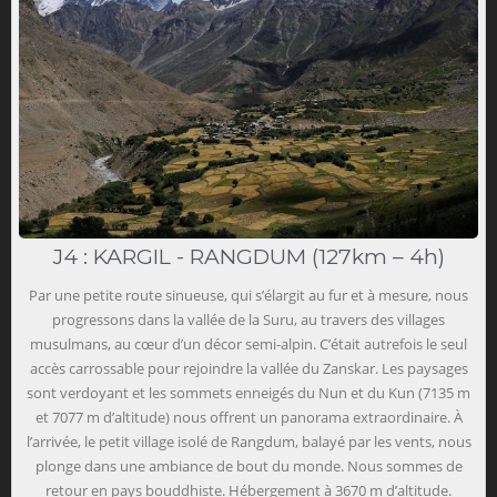
J4 : KARGIL - RANGDUM (127km – 4h)
Par une petite route sinueuse, qui s’élargit au fur et à mesure, nous
progressons dans la vallée de la Suru, au travers des villages
musulmans, au cœur d’un décor semi-alpin. C’était autrefois le seul
accès carrossable pour rejoindre la vallée du Zanskar. Les paysages
sont verdoyant et les sommets enneigés du Nun et du Kun (7135 m
et 7077 m d’altitude) nous offrent un panorama extraordinaire. À
l’arrivée, le petit village isolé de Rangdum, balayé par les vents, nous
plonge dans une ambiance de bout du monde. Nous sommes de
retour en pays bouddhiste. Hébergement à 3670 m d’altitude.