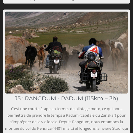
J5 : RANGDUM - PADUM (115km – 3h)
C’est une courte étape en termes de pilotage moto, ce qui nous
permettra de prendre le temps à Padum (capitale du Zanskar) pour
s’imprégner de la vie locale. Depuis Rangdum, nous entamons la
montée du col du Pensi La (4401 m alt.) et longeons la rivière Stod, qui