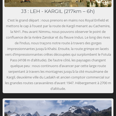
J3 : LEH - KARGIL (217km – 6h)
C’est le grand départ : nous prenons en mains nos Royal Enfield et
mettons le cap à l’ouest par la route de Kargil menant au Cachemire,
la NH1. Peu avant Nimmu, nous pouvons observer le point de
confluence de la rivière Zanskar et du fleuve Indus. Le long des rives
de l’Indus, nous traçons notre route à travers des gorges
impressionnantes jusqu’à Khalsi. Ensuite, la route grimpe en lacets
vers d’impressionnantes crêtes découpées qui surplombent le Fotula
Pass (4108 m d’altitude). De l’autre côté, les paysages changent
quelque peu : nous continuons d’avancer par cette large route
serpentant à travers les montagnes jusqu’à la cité musulmane de
Kargil, deuxième ville du Ladakh et ancien comptoir commercial sur
les grandes routes caravanières d’avant 1947. Hébergement à 2700 m
d’altitude.