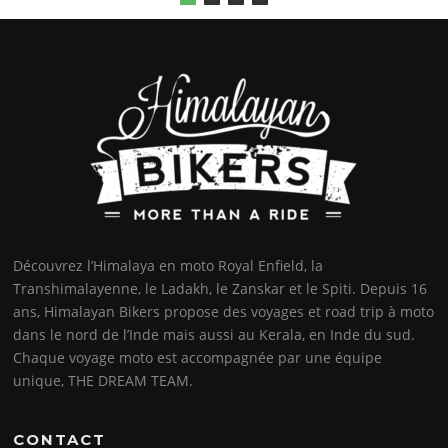
Découvrez l’Himalaya en moto Royal Enfield, la
Transhimalayenne, le Ladakh, le Zanskar et le Spiti. Depuis 16
ans, Himalayan Bikers propose des voyages et road trip à moto
dans le nord de l’Inde mais aussi au Kerala, en Inde du sud.
Chaque voyage moto est accompagnée par une équipe
unique, THE DREAM TEAM.
CONTACT