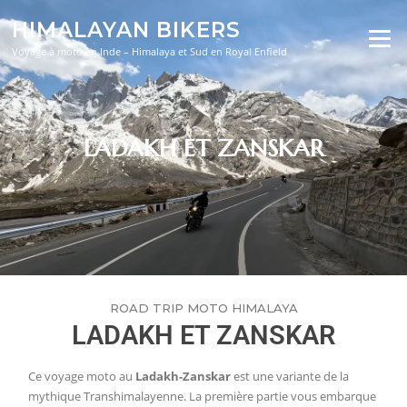
HIMALAYAN BIKERS
Menu
Voyage à moto en Inde – Himalaya et Sud en Royal Enfield
LADAKH ET ZANSKAR
ROAD TRIP MOTO HIMALAYA
LADAKH ET ZANSKAR
Ce voyage moto au
Ladakh-Zanskar
est une variante de la
mythique Transhimalayenne. La première partie vous embarque