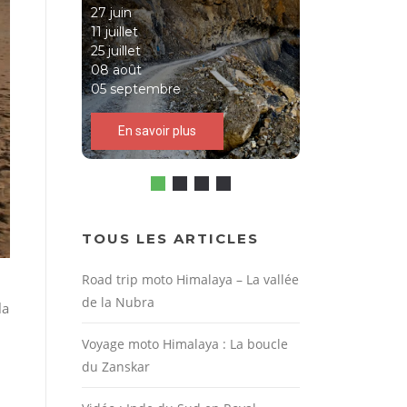
En savoir plus
Départs 2027
12 juin
En savoir
TOUS LES ARTICLES
Road trip moto Himalaya – La vallée
de la Nubra
la
Voyage moto Himalaya : La boucle
du Zanskar