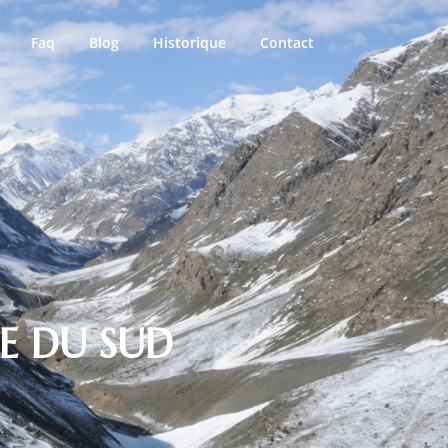
Faq
Blog
Historique
Contact
E DU SUD