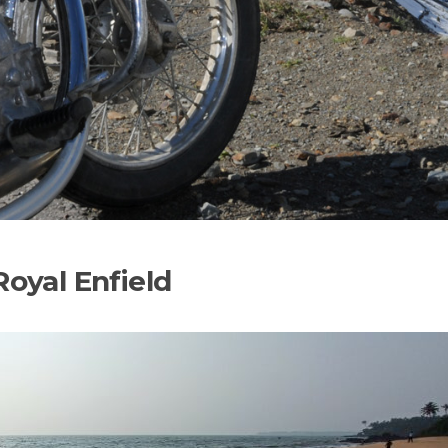
Royal Enfield
ROAD TRIP MOTO HIMAL
14 jours - 1500km
A partir de 2450 € / 
LA TRANSHIMALAY
ZANSKAR
Départs 2027 :
30 mai