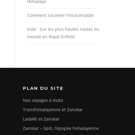
Himalaya
Comment raconter l’inracontable
Inde : Sur les plus hautes routes du
monde en Royal Enfield
PLAN DU SITE
Nos voyages à moto
Transhimalayenne et Zanskar
Ladakh et Zanskar
Zanskar – Spiti, l’épopée himalayenne