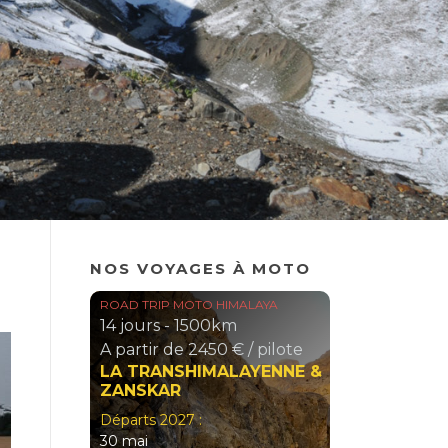
NOS VOYAGES À MOTO
AYA
ROAD TRIP MOTO HIMALAYA
ROAD TRIP M
14 jours - 1500km
17 jours -
pilote
A partir de 2450 € / pilote
A partir de
ENNE &
LADAKH & ZANSKAR
DU ZANSK
l'épopée 
Départs 2027 :
Départs 2026
22 août
6 septemb