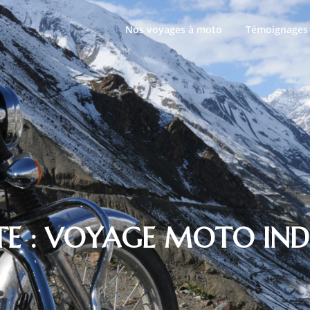
Nos voyages à moto
Témoignages
E :
VOYAGE MOTO IND