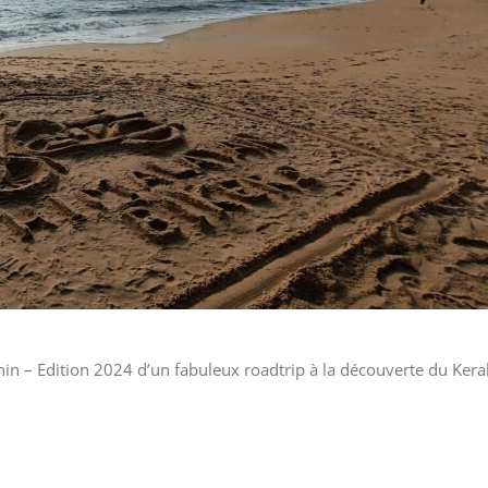
27 juin
11 juillet
25 juillet
08 août
05 septembre
En savoir plus
in – Edition 2024 d’un fabuleux roadtrip à la découverte du Kera